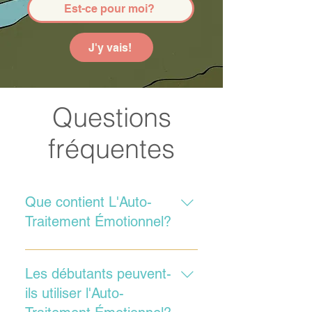
Est-ce pour moi?
J'y vais!
Questions
fréquentes
Que contient L'Auto-
Traitement Émotionnel?
L’Auto-Traitement Émotionnel est
une méthode complète pour : 1️⃣
Les débutants peuvent-
mieux se connaître, 2️⃣ traiter ses
ils utiliser l'Auto-
blocages émotionnels, 3️⃣