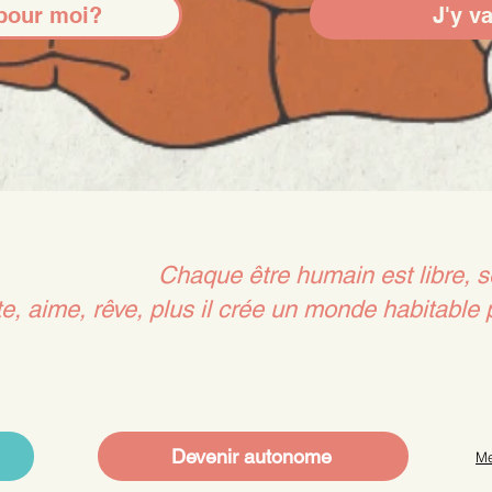
 pour moi?
J'y va
Chaque être humain est libre, s
te, aime, rêve, plus il crée un monde habitable
Devenir autonome
Me