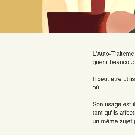
L'Auto-Traiteme
guérir beaucoup
Il peut être uti
où.
Son usage est i
tant qu'ils affe
un même sujet p