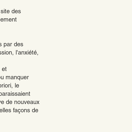
site des
itement
s par des
ion, l'anxiété,
 et
 pu manquer
iori, le
paraissaient
uve de nouveaux
lles façons de