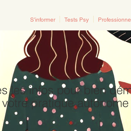
S'informer
Tests Psy
Professionne
es les infos pour bien dém
votre pratique autonome