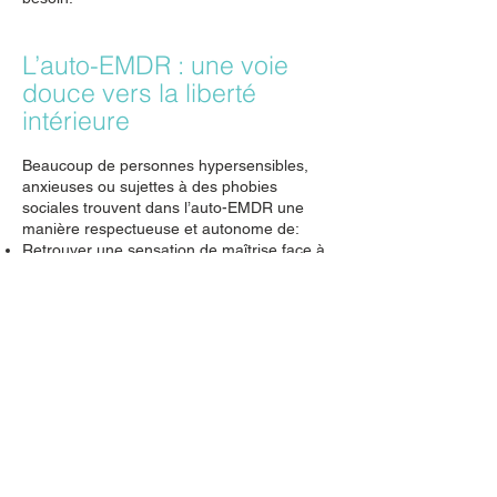
L’auto-EMDR : une voie
douce vers la liberté
intérieure
Beaucoup de personnes hypersensibles,
anxieuses ou sujettes à des phobies
sociales trouvent dans l’auto-EMDR une
manière respectueuse et autonome de:
Retrouver une sensation de maîtrise face à
la peur,
Se réconcilier avec son corps et ses
réactions,
Ouvrir de nouveaux possibles, sans avoir à
éviter les situations.
Même si toutes les phobies ne peuvent pas
être traitées seules, l’auto-EMDR constitue
une approche complémentaire précieuse,
qui renforce l’estime de soi, la résilience et
la capacité d’auto-régulation.