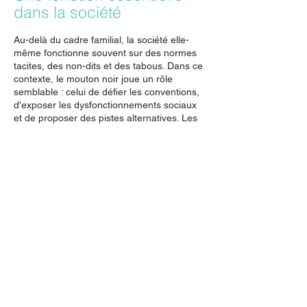
dans la société
Au-delà du cadre familial, la société elle-
même fonctionne souvent sur des normes
tacites, des non-dits et des tabous. Dans ce
contexte, le mouton noir joue un rôle
semblable : celui de défier les conventions,
d'exposer les dysfonctionnements sociaux
et de proposer des pistes alternatives. Les
figures marginalisées, qu’elles soient au
sein des familles ou dans la société, forcent
à repenser les structures de pouvoir, les
systèmes de valeurs et les inégalités.
Le mouton noir, loin d’être uniquement la
figure négative qu’on lui associe souvent,
est un élément très important dans la
dynamique familiale et sociétale. En
révélant, en forçant à une remise en
question et en incarnant la résilience, il ou
elle contribue à un processus de liberté et
de guérison qui pourra bénéficier à tous.