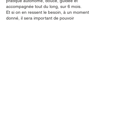
pratique autonome, douce, guidée et
accompagnée tout du long, sur 6 mois.
Et si on en ressent le besoin, à un moment
donné, il sera important de pouvoir
consulter un psychologue. La pratique
autonome de l'EMDR en autonomie ne
remplace pas un accompagnement pour
l'abord de traumatismes majeurs ou de
carences graves et précoces.
En Conclusion
Sans remplacer un psychologue lorsqu'on
en a besoin, L'EMDR à la maison en
autonomie représente une possibilité
précieuse et accessible facilement pour
nombre de situations de la vie.
Découvrez l'Auto-
Traitement Émotionnel
EMDR